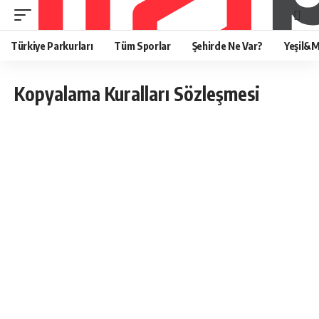
Türkiye Parkurları
Tüm Sporlar
Şehirde Ne Var?
Yeşil&M
Kopyalama Kuralları Sözleşmesi