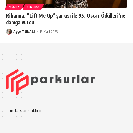
MÜZIK
SINEMA
Rihanna, “Lift Me Up” şarkısı ile 95. Oscar Ödülleri’ne
damga vurdu
Ayşe TUNALI
13 Mart 2023
Tüm hakları saklıdır.