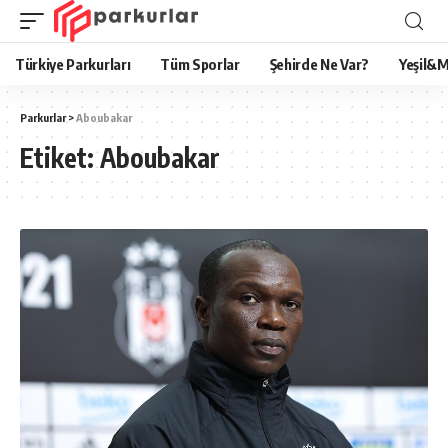
Türkiye Parkurları
Tüm Sporlar
Şehirde Ne Var?
Yeşil&M
Parkurlar
>
Aboubakar
Etiket:
Aboubakar