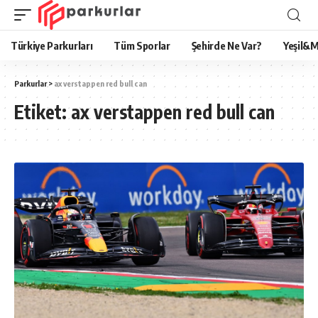
Türkiye Parkurları
Tüm Sporlar
Şehirde Ne Var?
Yeşil&M
Parkurlar
>
ax verstappen red bull can
Etiket:
ax verstappen red bull can