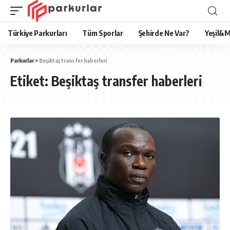
Türkiye Parkurları
Tüm Sporlar
Şehirde Ne Var?
Yeşil&M
Parkurlar
>
Beşiktaş transfer haberleri
Etiket:
Beşiktaş transfer haberleri