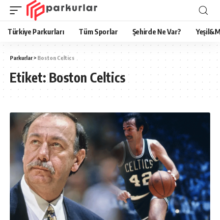
Türkiye Parkurları
Tüm Sporlar
Şehirde Ne Var?
Yeşil&M
Parkurlar
>
Boston Celtics
Etiket:
Boston Celtics