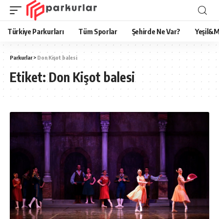
Türkiye Parkurları
Tüm Sporlar
Şehirde Ne Var?
Yeşil&M
Parkurlar
>
Don Kişot balesi
Etiket:
Don Kişot balesi