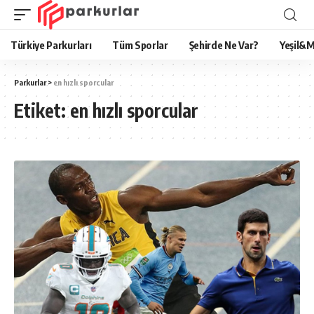
Türkiye Parkurları
Tüm Sporlar
Şehirde Ne Var?
Yeşil&M
Parkurlar
>
en hızlı sporcular
Etiket:
en hızlı sporcular