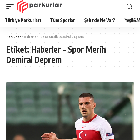
Türkiye Parkurları
Tüm Sporlar
Şehirde Ne Var?
Yeşil&M
Parkurlar
>
Haberler - Spor Merih Demiral Deprem
Etiket:
Haberler – Spor Merih
Demiral Deprem