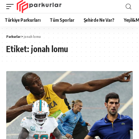
Türkiye Parkurları
Tüm Sporlar
Şehirde Ne Var?
Yeşil&M
Parkurlar
>
jonah lomu
Etiket:
jonah lomu