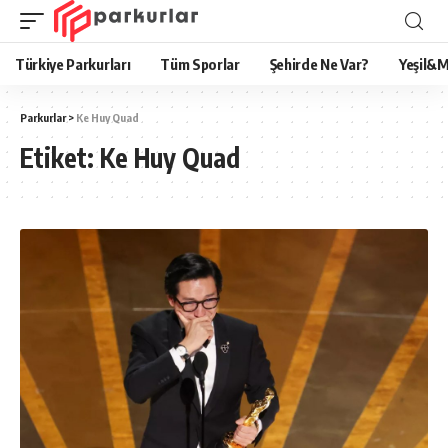
Türkiye Parkurları
Tüm Sporlar
Şehirde Ne Var?
Yeşil&M
Parkurlar
>
Ke Huy Quad
Etiket:
Ke Huy Quad