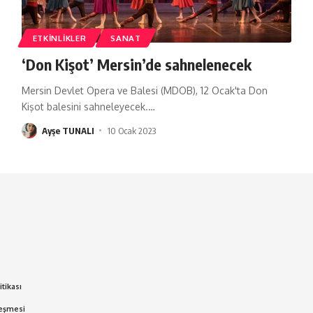
ETKINLIKLER
SANAT
‘Don Kişot’ Mersin’de sahnelenecek
Mersin Devlet Opera ve Balesi (MDOB), 12 Ocak'ta Don
Kişot balesini sahneleyecek.
…
Ayşe TUNALI
10 Ocak 2023
itikası
leşmesi