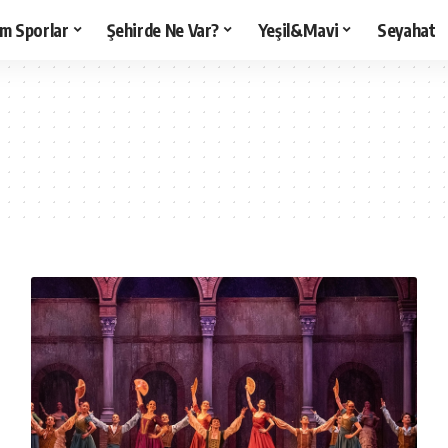
m Sporlar
Şehirde Ne Var?
Yeşil&Mavi
Seyahat