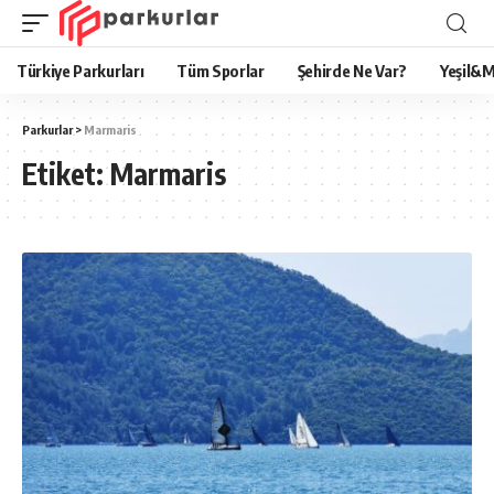
Türkiye Parkurları
Tüm Sporlar
Şehirde Ne Var?
Yeşil&M
Parkurlar
>
Marmaris
Etiket:
Marmaris