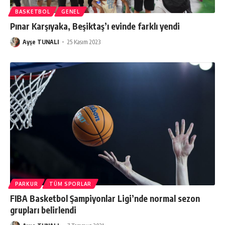
BASKETBOL
GENEL
Pınar Karşıyaka, Beşiktaş’ı evinde farklı yendi
Ayşe TUNALI
25 Kasım 2023
PARKUR
TÜM SPORLAR
FIBA Basketbol Şampiyonlar Ligi’nde normal sezon
grupları belirlendi