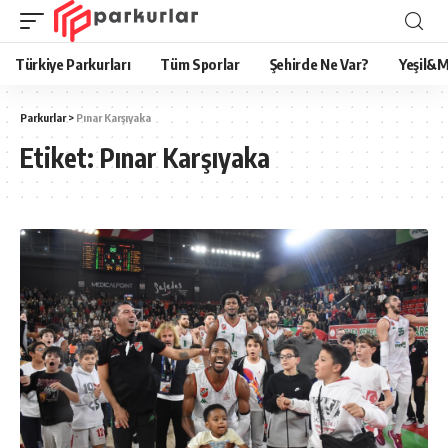
Türkiye Parkurları
Tüm Sporlar
Şehirde Ne Var?
Yeşil&M
Parkurlar
>
Pınar Karşıyaka
Etiket:
Pınar Karşıyaka