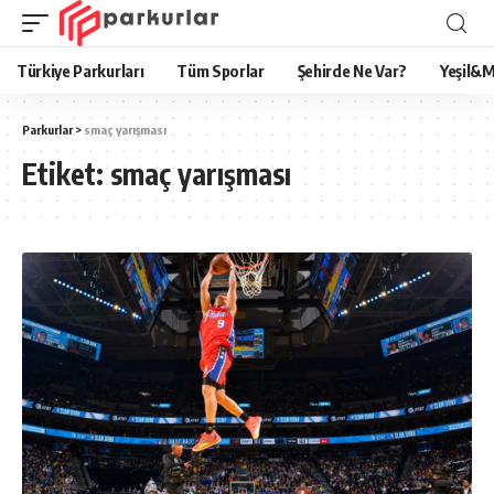
Türkiye Parkurları
Tüm Sporlar
Şehirde Ne Var?
Yeşil&M
Parkurlar
>
smaç yarışması
Etiket:
smaç yarışması