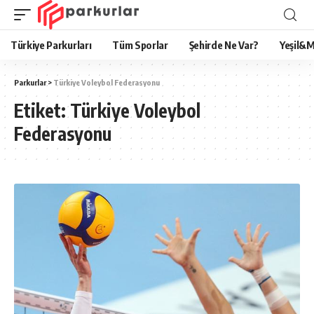
Türkiye Parkurları
Tüm Sporlar
Şehirde Ne Var?
Yeşil&M
Parkurlar
>
Türkiye Voleybol Federasyonu
Etiket:
Türkiye Voleybol
Federasyonu