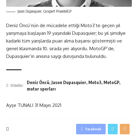
Jason Dupasquier, Carxpert PruestelGP
Deniz Öncü’nün de mücadele ettiği Moto3’te geçen yıl
yarışmaya başlayan 19 yaşındaki Dupasquier; bu yıl şimdiye
kadarki tüm yarışlarda puan alma başarısı göstermişti ve
genel klasmanda 10. sırada yer alıyordu. MotoGP’de,
Dupasquier’in anısına saygı duruşunda bulunuldu.
Deniz Öncü
,
Jason Dupasquier
,
Moto3
,
MotoGP
,
Etiketler:
motor sporları
Ayşe TUNALI
31 Mayıs 2021
Facebook