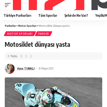
Türkiye Parkurları
Tüm Sporlar
Şehirde Ne Var?
Yeşil&M
Parkurlar
>
Motor Sporları
>
Motosiklet dünyası yasta
MOTOR SPORLARI
PARKUR
Motosiklet dünyası yasta
Paylaş
Ayşe TUNALI
31 Mayıs 2021