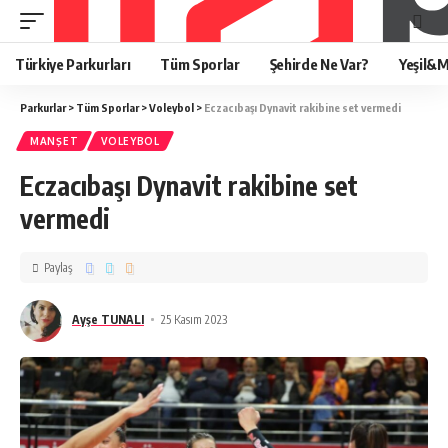
Türkiye Parkurları
Tüm Sporlar
Şehirde Ne Var?
Yeşil&M
Parkurlar
>
Tüm Sporlar
>
Voleybol
>
Eczacıbaşı Dynavit rakibine set vermedi
MANŞET
VOLEYBOL
Eczacıbaşı Dynavit rakibine set
vermedi
Paylaş
Ayşe TUNALI
25 Kasım 2023