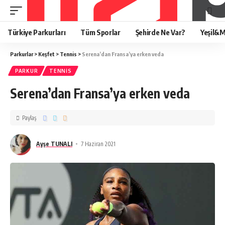
Türkiye Parkurları
Tüm Sporlar
Şehirde Ne Var?
Yeşil&M
Parkurlar
>
Keşfet
>
Tennis
>
Serena’dan Fransa’ya erken veda
PARKUR
TENNIS
Serena’dan Fransa’ya erken veda
Paylaş
Ayşe TUNALI
7 Haziran 2021