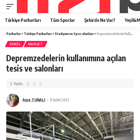
Türkiye Parkurları
Tüm Sporlar
Şehirde Ne Var?
Yeşil&M
Parkurlar
>
Türkiye Parkurları
>
Stadyum ve Spor alanları
>
Depremzedelerin kullanımına açılan tesis ve salonları
GENEL
MANŞET
Depremzedelerin kullanımına açılan
tesis ve salonları
Paylaş
Ayşe TUNALI
8 Şubat 2023