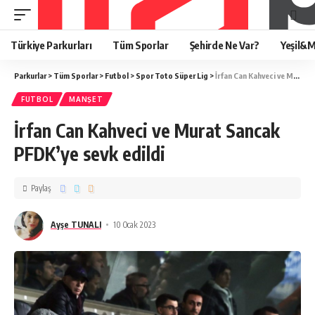
Türkiye Parkurları
Tüm Sporlar
Şehirde Ne Var?
Yeşil&M
Parkurlar
>
Tüm Sporlar
>
Futbol
>
Spor Toto Süper Lig
>
İrfan Can Kahveci ve Murat Sancak PFDK’ye sevk edildi
FUTBOL
MANŞET
İrfan Can Kahveci ve Murat Sancak
PFDK’ye sevk edildi
Paylaş
Ayşe TUNALI
10 Ocak 2023