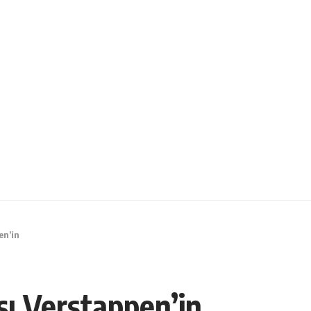
en’in
ışı Verstappen’in