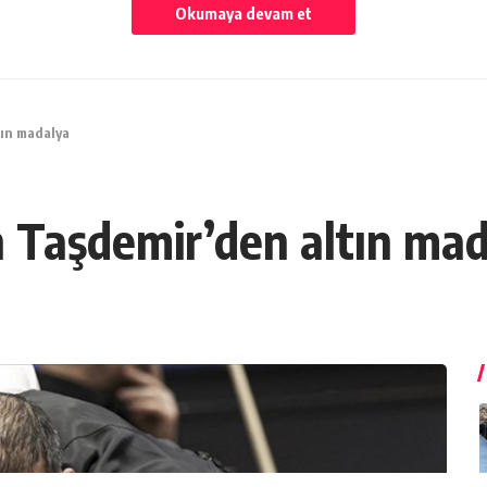
Okumaya devam et
tın madalya
n Taşdemir’den altın ma