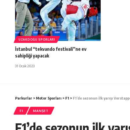
UZAKDOĞU SPORLARI
İstanbul “tekvando festivali”ne ev
sahipliği yapacak
31 Ocak 2023
Parkurlar
>
Motor Sporları
>
F1
>
F1’de sezonun ilk yarışı Verstapp
F1
MANŞET
F1’de sezonun ilk yar