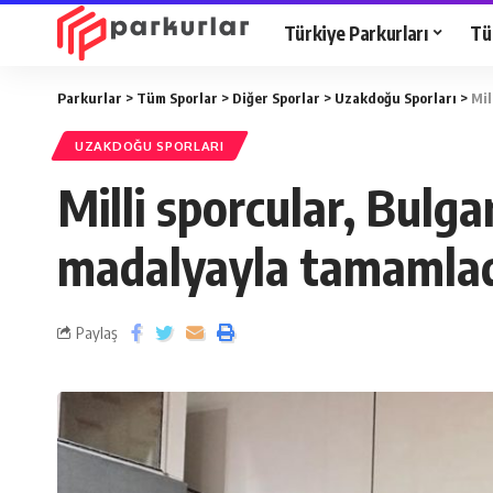
Türkiye Parkurları
Tü
Parkurlar
>
Tüm Sporlar
>
Diğer Sporlar
>
Uzakdoğu Sporları
>
Mil
UZAKDOĞU SPORLARI
Milli sporcular, Bulg
madalyayla tamamla
Paylaş