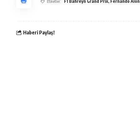
F1 Bahreyn Grand Prix
,
Fernando Alon
Etiketler:
Haberi Paylaş!