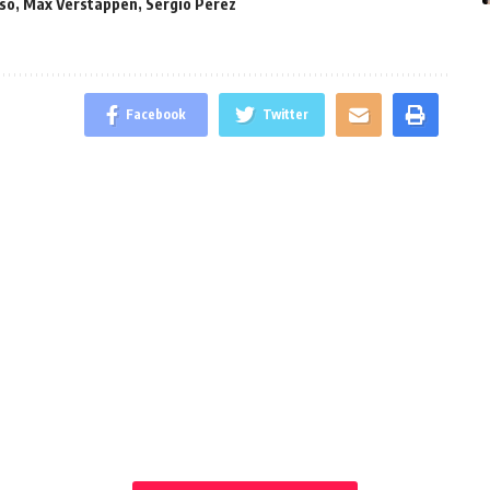
so
,
Max Verstappen
,
Sergio Perez
Facebook
Twitter