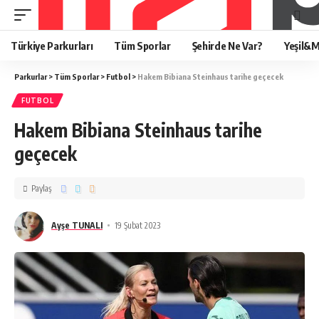
Türkiye Parkurları
Tüm Sporlar
Şehirde Ne Var?
Yeşil&M
Parkurlar
>
Tüm Sporlar
>
Futbol
>
Hakem Bibiana Steinhaus tarihe geçecek
FUTBOL
Hakem Bibiana Steinhaus tarihe
geçecek
Paylaş
Ayşe TUNALI
19 Şubat 2023