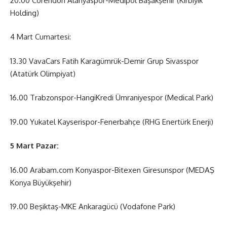
20.00 Corendon Alanyaspor-Medipol Başakşehir (Kırbıyık
Holding)
4 Mart Cumartesi:
13.30 VavaCars Fatih Karagümrük-Demir Grup Sivasspor
(Atatürk Olimpiyat)
16.00 Trabzonspor-HangiKredi Ümraniyespor (Medical Park)
19.00 Yukatel Kayserispor-Fenerbahçe (RHG Enertürk Enerji)
5 Mart Pazar:
16.00 Arabam.com Konyaspor-Bitexen Giresunspor (MEDAŞ
Konya Büyükşehir)
19.00 Beşiktaş-MKE Ankaragücü (Vodafone Park)