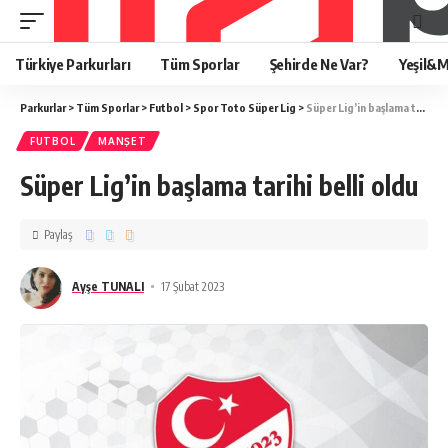
Türkiye Parkurları
Tüm Sporlar
Şehirde Ne Var?
Yeşil&M
Parkurlar
>
Tüm Sporlar
>
Futbol
>
Spor Toto Süper Lig
>
Süper Lig’in başlama tarihi belli oldu
FUTBOL
MANŞET
Süper Lig’in başlama tarihi belli oldu
Paylaş
Ayşe TUNALI
17 Şubat 2023