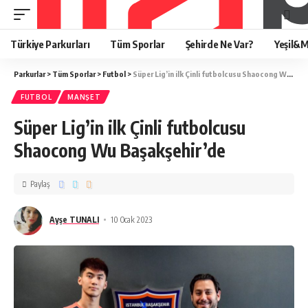
Türkiye Parkurları
Tüm Sporlar
Şehirde Ne Var?
Yeşil&M
Parkurlar
>
Tüm Sporlar
>
Futbol
>
Süper Lig’in ilk Çinli futbolcusu Shaocong Wu Başakşehir’de
FUTBOL
MANŞET
Süper Lig’in ilk Çinli futbolcusu
Shaocong Wu Başakşehir’de
Paylaş
Ayşe TUNALI
10 Ocak 2023