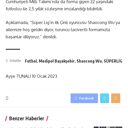
Cumhuriyeti Milli Takımı’nda da forma giyen 22 yaşındaki
futbolcu ile 2,5 yıllık sözleşme imzalandığı bildirildi.
Açıklamada, “Süper Lig’in ilk Çinli oyuncusu Shaocong Wu’ya
ailemize hoş geldin diyor, turuncu-lacivertli formamızla
başarılar diliyoruz.” denildi.
Futbol
,
Medipol Başakşehir
,
Shaocong Wu
,
SÜPERLİG
Etiketler:
Ayşe TUNALI
10 Ocak 2023
Facebook
Benzer Haberler