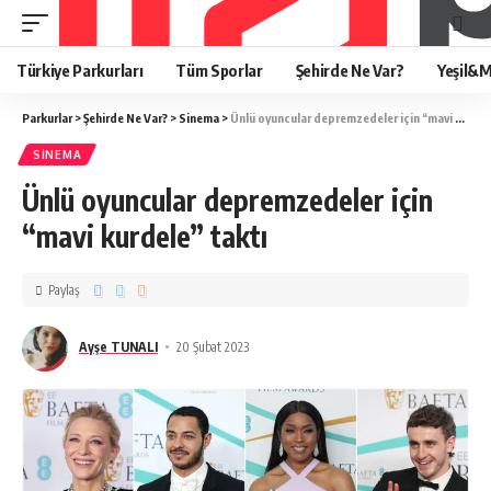
Türkiye Parkurları
Tüm Sporlar
Şehirde Ne Var?
Yeşil&M
Parkurlar
>
Şehirde Ne Var?
>
Sinema
>
Ünlü oyuncular depremzedeler için “mavi kurdele” taktı
SINEMA
Ünlü oyuncular depremzedeler için
“mavi kurdele” taktı
Paylaş
Ayşe TUNALI
20 Şubat 2023