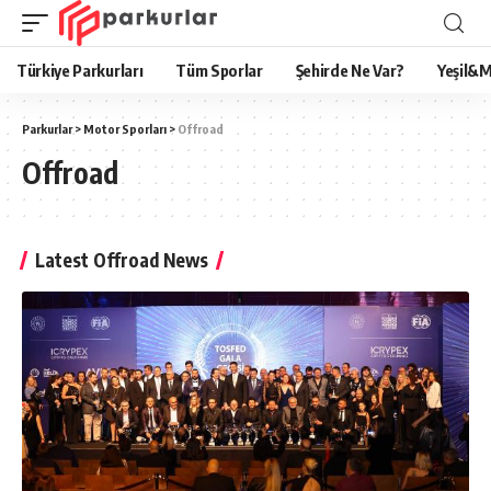
Türkiye Parkurları
Tüm Sporlar
Şehirde Ne Var?
Yeşil&M
Parkurlar
>
Motor Sporları
>
Offroad
Offroad
Latest Offroad News