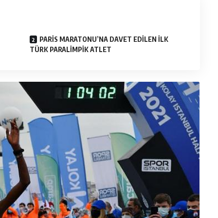
PARİS MARATONU’NA DAVET EDİLEN İLK
TÜRK PARALİMPİK ATLET