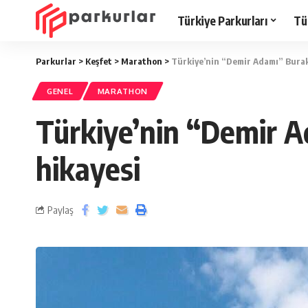
Türkiye Parkurları
Tü
Parkurlar
>
Keşfet
>
Marathon
>
Türkiye’nin “Demir Adamı” Burak 
GENEL
MARATHON
Türkiye’nin “Demir A
hikayesi
Paylaş