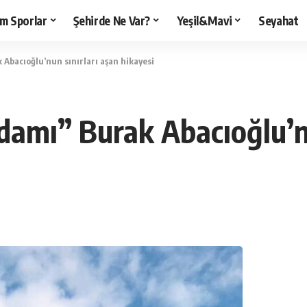
m Sporlar
Şehirde Ne Var?
Yeşil&Mavi
Seyahat
Abacıoğlu’nun sınırları aşan hikayesi
damı” Burak Abacıoğlu’nu