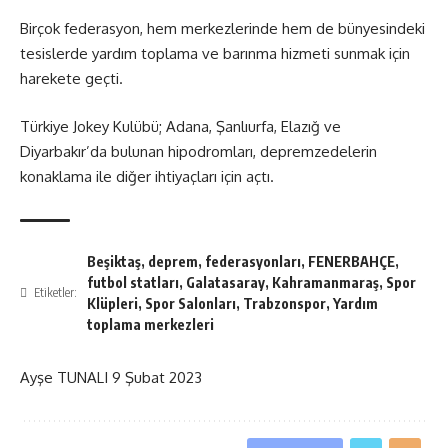
Birçok federasyon, hem merkezlerinde hem de bünyesindeki
tesislerde yardım toplama ve barınma hizmeti sunmak için
harekete geçti.
Türkiye Jokey Kulübü; Adana, Şanlıurfa, Elazığ ve
Diyarbakır’da bulunan hipodromları, depremzedelerin
konaklama ile diğer ihtiyaçları için açtı.
Beşiktaş
,
deprem
,
federasyonları
,
FENERBAHÇE
,
futbol statları
,
Galatasaray
,
Kahramanmaraş
,
Spor
Etiketler:
Klüpleri
,
Spor Salonları
,
Trabzonspor
,
Yardım
toplama merkezleri
Ayşe TUNALI
9 Şubat 2023