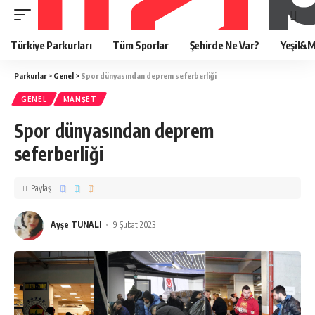
Türkiye Parkurları
Tüm Sporlar
Şehirde Ne Var?
Yeşil&M
Parkurlar
>
Genel
>
Spor dünyasından deprem seferberliği
GENEL
MANŞET
Spor dünyasından deprem
seferberliği
Paylaş
Ayşe TUNALI
9 Şubat 2023